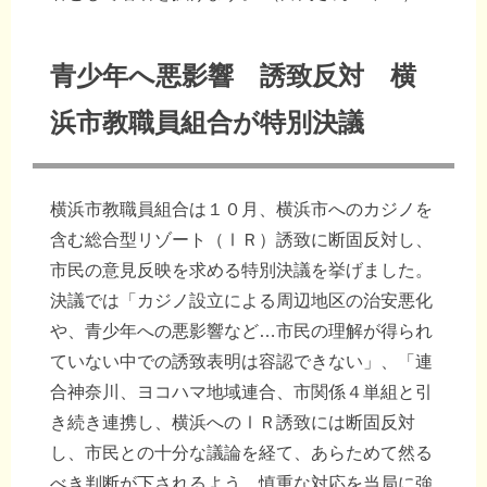
青少年へ悪影響 誘致反対 横
浜市教職員組合が特別決議
横浜市教職員組合は１０月、横浜市へのカジノを
含む総合型リゾート（ⅠＲ）誘致に断固反対し、
市民の意見反映を求める特別決議を挙げました。
決議では「カジノ設立による周辺地区の治安悪化
や、青少年への悪影響など…市民の理解が得られ
ていない中での誘致表明は容認できない」、「連
合神奈川、ヨコハマ地域連合、市関係４単組と引
き続き連携し、横浜へのⅠＲ誘致には断固反対
し、市民との十分な議論を経て、あらためて然る
べき判断が下されるよう、慎重な対応を当局に強