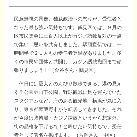
民意無視の暴走、独裁政治への怒りが、受任者と
なった最も強い気持ちです。鶴見区では、９月の
区市民集会に三百人以上がカジノ誘致反対の一点
で集い、思いを共有しました。駅頭宣伝では、一
時間半で２１人もの受任者登録がありました。多
くの市民や団体と共闘し、カジノ誘致撤回まで頑
張りましょう！ （金谷さん・鶴見区）
休日には愛犬とのんびり散歩できる、港の見え
る丘公園や山下公園。野球観戦に足を運んでいた
スタジアムなど、海のある観光地・横浜が気に入
り、東京都武蔵野市から転居してきました。それ
が今度は賭博場・カジノ誘致というから想定外。
街の品格を下げるな！と叫びたい気持ちで、受任
者として署名を拡げます。 （片岡さん・中区）