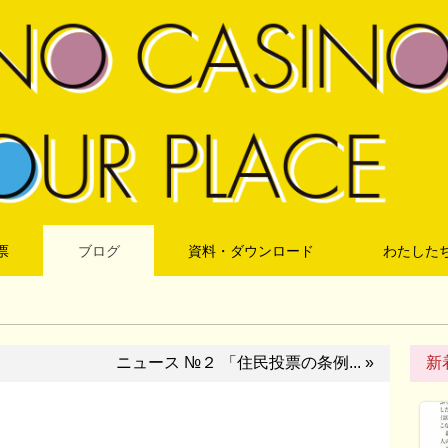
票
ブログ
資料・ダウンロード
わたした
ニュース №２ 「住民投票の条例... »
新