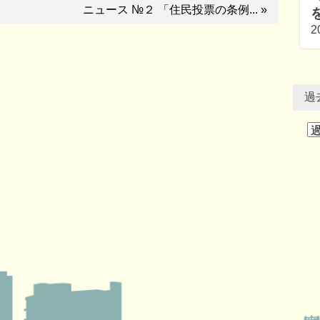
ニュース №２ 「住民投票の条例... »
2
過