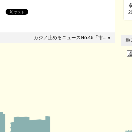
2
カジノ止めるニュースNo.46「市... »
過