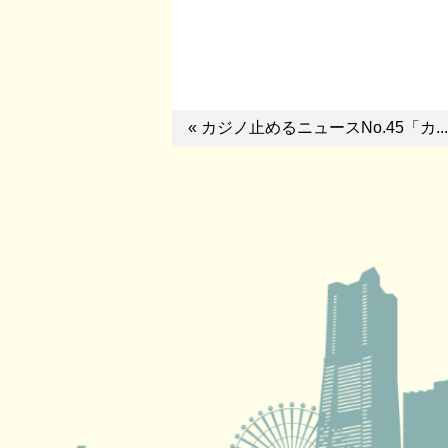
« カジノ止めるニュースNo.45「カ...