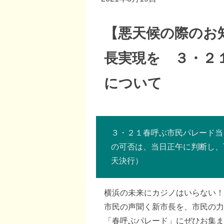
【悪天候の際のお
長実現を ３・２
について
３・２１春呼ぶ市民パレード当
の可否は、当日正午に判断し、Twi
天決行）
横浜の未来にカジノはいらない！
市民の声聞く新市長を、市民の力
「春呼ぶパレード」にぜひお集ま