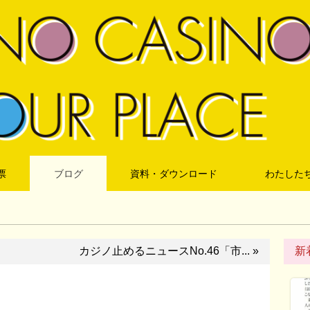
票
ブログ
資料・ダウンロード
わたした
カジノ止めるニュースNo.46「市... »
新