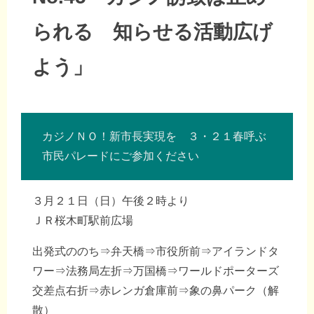
られる 知らせる活動広げ
よう」
カジノＮＯ！新市長実現を ３・２１春呼ぶ
市民パレードにご参加ください
３月２１日（日）午後２時より
ＪＲ桜木町駅前広場
出発式ののち⇒弁天橋⇒市役所前⇒アイランドタ
ワー⇒法務局左折⇒万国橋⇒ワールドポーターズ
交差点右折⇒赤レンガ倉庫前⇒象の鼻パーク（解
散）