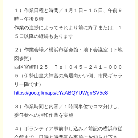
１）作業日程と時間／４月１日～１５日、午前９
時～午後８時
作業の進捗によってそれより前に終了または、１
５日以降の継続もあります
２）作業会場／横浜市従会館・地下会議室（下地
図参照）
西区宮崎町２５ Ｔｅｌ０４５－２４１－０００
５（伊勢山皇大神宮の鳥居向かい側、市民ギャラ
リー隣です）
https://goo.gl/maps/cYaABQYUWgrrSV5e8
３）作業時間と内容／１時間単位でコマ分けし、
委任状への押印作業を実施
４）ボランティア事前申し込み／前記の横浜市従
会館まで、日時と時間帯を事前にお知らせ下さ