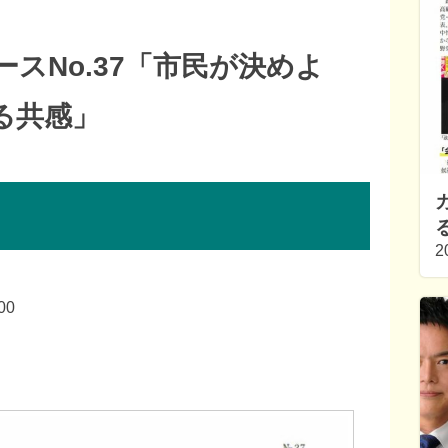
スNo.37「市民が決めよ
る共感」
2
00