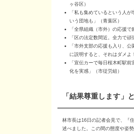
ヶ谷区）
「私も集めているという人が
いう団地も」（青葉区）
「全県組織（市外）の応援で
「区の法定数間近。全力で頑
「市外支部の応援も入り、公
に説明すると、それはダメよ
「宣伝カーで毎日桜木町駅前
化を実感」（市従労組）
「結果尊重します」
林市長は16日の記者会見で、『
述べました。この間の態度や姿勢