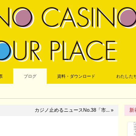
票
ブログ
資料・ダウンロード
わたした
カジノ止めるニュースNo.38「市... »
新