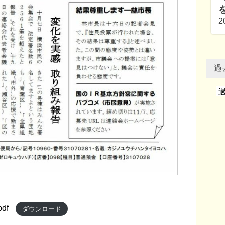
2
過
df
ダウンロード