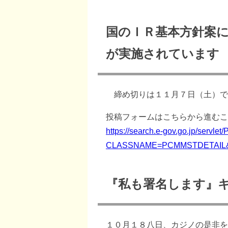
国のＩＲ基本方針案
が実施されています
締め切りは１１月７日（土）で
投稿フォームはこちらから進むこ
https://search.e-gov.go.jp/servlet/
CLASSNAME=PCMMSTDETAIL&i
『私も署名します』
１０月１８八日、カジノの是非を