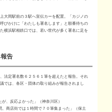
上大岡駅前の３駅へ宣伝カーを配置。「カジノの
呼びかけに「わたしも署名します」と順番待ちの
た横浜駅相鉄口では、若い世代が多く署名に足を
み報告
、法定署名数６２５６１筆を超えたと報告。それ
議では、各区・団体の取り組みが報告されまし
たが、反応よかった」（神奈川区）
問。商店街では１時間で７０筆集まった」（保土