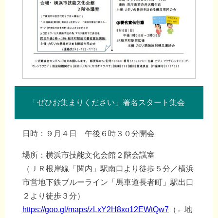
「ぜひお集まりください」署名スタート集会
日時：９月４日 午後６時３０分開会
場所：横浜市技能文化会館２階会議室
（ＪＲ根岸線「関内」駅南口より徒歩５分／横浜
市営地下鉄ブルーライン「馬車道長者町」駅出口
２より徒歩３分）
https://goo.gl/maps/zLxY2H8xo12EWtQw7
（←地